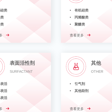
机硅类
• 有机硅类
醚类
• 丙烯酸类
活类
• 聚醚类
多
查看更多
表面活性剂
其他
SURFACTANT
OTHER
碳表活
• 引气剂
醇表活
• 其他助剂
泡表活
多
查看更多