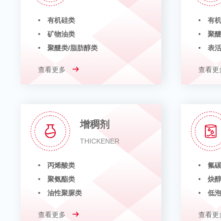
• 有机硅类
• 有
• 矿物油类
• 聚
• 聚醚类/脂肪醇类
• 表
查看更多
查看更
增稠剂
THICKENER
• 丙烯酸类
• 氟
• 聚氨酯类
• 炔
• 油性聚脲类
• 低
查看更多
查看更