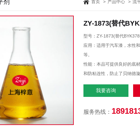
平剂
首页
>
产品中心
>
流
ZY-1873(替代B
型号：ZY-1873(替代BYK37
应用：适用于汽车漆，水性
等。
性能：本品可提供良好的底
和防粘连性，防止了贝纳德
我要咨询
189181
服务热线：