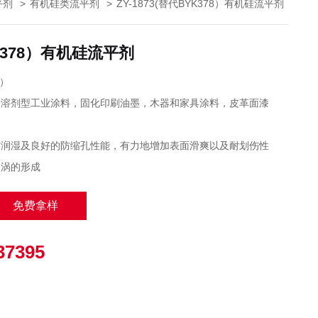
平剂
>
有机硅类流平剂
>
ZY-1873(替代BYK378）有机硅流平剂
YK378）有机硅流平剂
8）
和溶剂型工业涂料，固化印刷油墨，木器和家具涂料，皮革面漆
材润湿及良好的防缩孔性能，有力地增加表面滑爽以及耐划伤性
漩涡的形成
免费拿样
37395