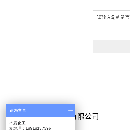
请您留言
梓意化工
杨经理：18918137395