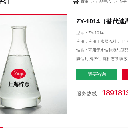
平剂
首页
>
产品中心
>
流平
ZY-1014（替代
型号：ZY-1014
应用：应用于木器涂料，工
性能：可用于水性和溶剂型
防缩孔,滑爽性,抗粘连/剥离
我要咨询
189181
服务热线：