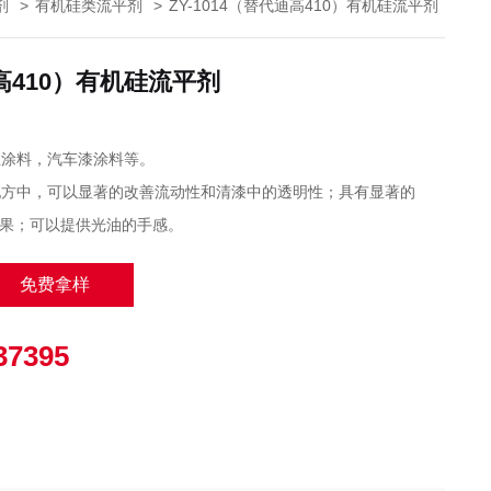
剂
>
有机硅类流平剂
>
ZY-1014（替代迪高410）有机硅流平剂
迪高410）有机硅流平剂
业涂料，汽车漆涂料等。
配方中，可以显著的改善流动性和清漆中的透明性；具有显著的
效果；可以提供光油的手感。
免费拿样
37395