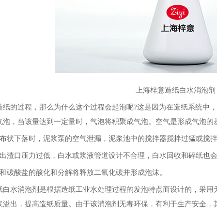
上海梓意造纸白水消泡剂
的过程，那么为什么这个过程会起泡呢?这是因为在造纸系统中，
气泡，当该量达到一定量时，气泡将积聚成气泡。空气是形成气泡的
状下落时，泥浆泵的空气泄漏，泥浆池中的搅拌器搅拌过猛或搅拌
渣口压力过低，白水或浆液管道设计不合理，白水回收和碎纸也会
碳酸盐的酸化和分解将释放二氧化碳并形成泡沫。
水消泡剂是根据造纸工业水处理过程的发泡特点而设计的，采用无
浆溢出，提高造纸质量。由于该消泡剂无毒环保，有利于生产安全，