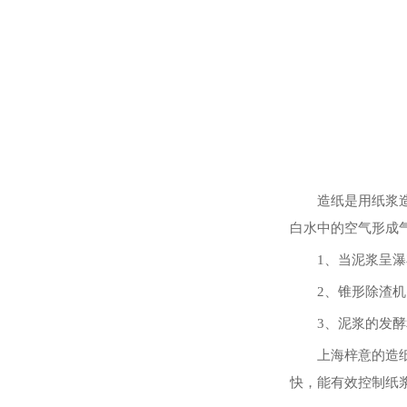
造纸是用纸浆造纸
白水中的空气形成
1、当泥浆呈瀑布
2、锥形除渣机出
3、泥浆的发酵和
上海梓意的造纸白
快，能有效控制纸