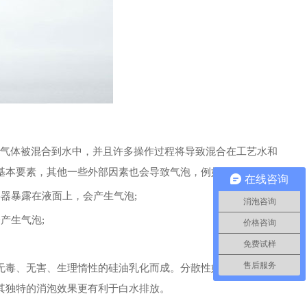
气体被混合到水中，并且许多操作过程将导致混合在工艺水和
基本要素，其他一些外部因素也会导致气泡，例如：
在线咨询
器暴露在液面上，会产生气泡;
消泡咨询
产生气泡;
价格咨询
免费试样
售后服务
毒、无害、生理惰性的硅油乳化而成。分散性好，消泡速度
其独特的消泡效果更有利于白水排放。