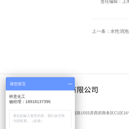
责任编辑：上海梓
上一条：水性消泡
请您留言
梓意化工
杨经理：18918137395
电话：18918137395
地址：上海市嘉定区江桥镇金沙江西路1555弄西郊商务区C1区16
邮箱：yaqionghu06@163.com