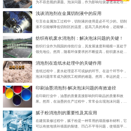
为不容忽视的课题。泡沫问题，作为影响垃圾渗透液处理效
解决方案。聚醚消泡剂正是在这样的需求背景下研发而成，
率和设备运行稳定性的一大难题，需要专业的解决方案来应
浅谈消泡剂在金属切削液中的应用
对——这正是上海梓意化工有限公司致力于解决的问题。凭
借多年在消泡剂领域的深入研究和技术积累，上海梓意化工
引言在金属加工过程中，切削液的使用是必不可少的。切削
有限公司推出了一系列高效、环保的垃圾渗滤液消泡剂。我
液不仅能够降低切削区的温度，提高刀具的寿命，还能够起
们的消泡剂产品不仅能够迅速消除泡沫，防止泡沫过多
到润滑、冷却和清洗的作用。然而，切削液在使用过程中往
纺织有机废水消泡剂：解决泡沫问题的关键！
往会产生大量的泡沫，这不仅会影响切削液的性能，还会对
生产环境造成污染。因此，消泡剂的应用在金属切削液中显
纺织行业作为我国的传统行业，其发展速度和规模一直处于
得尤为重要。一、消泡剂的作用消泡剂是一种能够消除液体
领先地位。然而，随着环保要求的不断提高，纺织废水处理
表面泡沫的物质，其主要作用是破坏液体表面的张力，
问题也日益凸显。其中，泡沫问题是纺织有机废水处理过程
消泡剂在造纸水处理中的关键作用
中的一大难题。为了解决这一问题，纺织有机废水消泡剂成
为瓦解泡沫危机的关键武器。一、泡沫问题的危害在纺织有
造纸过程中，废水处理是不可或缺的环节。在这个环节中，
机废水处理过程中，由于废水中含有大量的表面活性剂、油
泡沫问题常常成为困扰工程师的难题。然而，幸运的是，消
脂等物质，这些物质在搅拌、曝气等过程中容易产生大
泡剂的出现为解决这一问题提供了有效的化工原料。消泡剂
印刷油墨消泡剂-解决泡沫问题的有效途径
在造纸水处理中发挥着关键的作用。特别是在纸浆制备、漂
白等环节，由于浆内气体含量过高，往往会出现大量泡沫。
在印刷行业中，油墨的质量直接影响到印刷品的质量和效
这些泡沫不仅会影响生产过程的稳定性，还会导致断纸、白
果。然而，在油墨的生产过程中，常常会出现泡沫问题，这
水液位波动以及泵频率波动等问题。而消泡剂则能够迅
些泡沫不仅会影响油墨的使用性能，还会给印刷过程带来诸
腻子粉消泡剂的重要性及其应用
多问题。为了解决这一问题，印刷厂商通常会使用一种名为
印刷油墨消泡剂的化学助剂。本文将详细介绍印刷油墨消泡
在建筑装修过程中，腻子粉是一种常用的墙面修补材料，它
剂的应用和特点优势。印刷油墨消泡剂是一种专门用于消除
可以有效地填补墙面的裂缝、凹凸不平等问题，使墙面平整
油墨中泡沫的化学添加剂。它的主要作用是破坏油墨中的