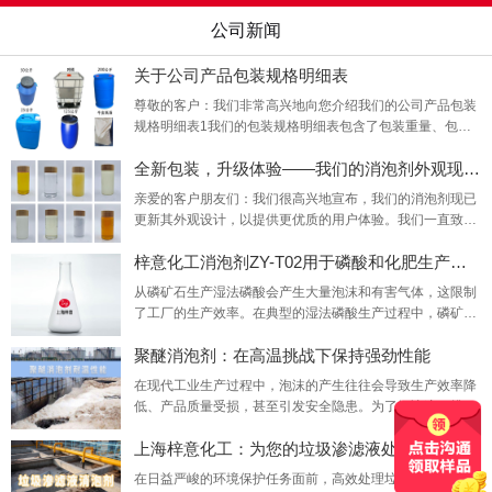
公司新闻
关于公司产品包装规格明细表
尊敬的客户：我们非常高兴地向您介绍我们的公司产品包装
规格明细表1我们的包装规格明细表包含了包装重量、包装
规格、包装图片等，旨在为您提供更全面、更准确的产品信
全新包装，升级体验——我们的消泡剂外观现已
息。
亲爱的客户朋友们：我们很高兴地宣布，我们的消泡剂现已
更新其外观设计，以提供更优质的用户体验。我们一直致力
于改进我们的产品和服务，以满足您的需求和期望。这次的
梓意化工消泡剂ZY-T02用于磷酸和化肥生产的消
外观更新是我们对品质承诺的最新体现。新的外观设计旨在
更好地展示我们的产品特性，同时也更加环保、美观。我们
从磷矿石生产湿法磷酸会产生大量泡沫和有害气体，这限制
的设计团队经过深思熟虑和精心设计，以确保新的包装不仅
了工厂的生产效率。在典型的湿法磷酸生产过程中，磷矿石
能够吸引您的眼球，更能反映出我们对产品质量和客户
在大型消化器或反应器中与硫酸反应。除了矿石中的磷酸钙
聚醚消泡剂：在高温挑战下保持强劲性能
转化为磷酸（P2O5）和硫酸钙（石膏）外，由于矿石中的
杂质，还会有许多副反应，这些副反应会导致反应器中产生
在现代工业生产过程中，泡沫的产生往往会导致生产效率降
泡沫和气体。梓意化工消泡剂ZY-T02通过降低气泡表面的表
低、产品质量受损，甚至引发安全隐患。为了解决这一挑
面张力，最大限度地去除这些气体及其对磷酸盐生产过程的
战，聚醚消泡剂凭借其卓越性能成为众多行业的选择。今
不良影响。
上海梓意化工：为您的垃圾渗滤液处理提供专业
日，我们重点关注这些消泡剂在耐高温方面的表现。众所周
知，一些工业过程如化工和石油提炼等，需要在高温条件下
在日益严峻的环境保护任务面前，高效处理垃圾渗滤液已成
进行。在这些环境中，泡沫问题尤为突出，因此需要特殊的