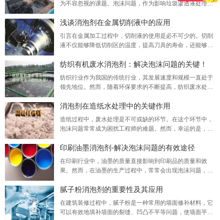
为不容忽视的课题。泡沫问题，作为影响垃圾渗透液处理效
解决方案。聚醚消泡剂正是在这样的需求背景下研发而成，
率和设备运行稳定性的一大难题，需要专业的解决方案来应
浅谈消泡剂在金属切削液中的应用
对——这正是上海梓意化工有限公司致力于解决的问题。凭
借多年在消泡剂领域的深入研究和技术积累，上海梓意化工
引言在金属加工过程中，切削液的使用是必不可少的。切削
有限公司推出了一系列高效、环保的垃圾渗滤液消泡剂。我
液不仅能够降低切削区的温度，提高刀具的寿命，还能够起
们的消泡剂产品不仅能够迅速消除泡沫，防止泡沫过多
到润滑、冷却和清洗的作用。然而，切削液在使用过程中往
纺织有机废水消泡剂：解决泡沫问题的关键！
往会产生大量的泡沫，这不仅会影响切削液的性能，还会对
生产环境造成污染。因此，消泡剂的应用在金属切削液中显
纺织行业作为我国的传统行业，其发展速度和规模一直处于
得尤为重要。一、消泡剂的作用消泡剂是一种能够消除液体
领先地位。然而，随着环保要求的不断提高，纺织废水处理
表面泡沫的物质，其主要作用是破坏液体表面的张力，
问题也日益凸显。其中，泡沫问题是纺织有机废水处理过程
消泡剂在造纸水处理中的关键作用
中的一大难题。为了解决这一问题，纺织有机废水消泡剂成
为瓦解泡沫危机的关键武器。一、泡沫问题的危害在纺织有
造纸过程中，废水处理是不可或缺的环节。在这个环节中，
机废水处理过程中，由于废水中含有大量的表面活性剂、油
泡沫问题常常成为困扰工程师的难题。然而，幸运的是，消
脂等物质，这些物质在搅拌、曝气等过程中容易产生大
泡剂的出现为解决这一问题提供了有效的化工原料。消泡剂
印刷油墨消泡剂-解决泡沫问题的有效途径
在造纸水处理中发挥着关键的作用。特别是在纸浆制备、漂
白等环节，由于浆内气体含量过高，往往会出现大量泡沫。
在印刷行业中，油墨的质量直接影响到印刷品的质量和效
这些泡沫不仅会影响生产过程的稳定性，还会导致断纸、白
果。然而，在油墨的生产过程中，常常会出现泡沫问题，这
水液位波动以及泵频率波动等问题。而消泡剂则能够迅
些泡沫不仅会影响油墨的使用性能，还会给印刷过程带来诸
腻子粉消泡剂的重要性及其应用
多问题。为了解决这一问题，印刷厂商通常会使用一种名为
印刷油墨消泡剂的化学助剂。本文将详细介绍印刷油墨消泡
在建筑装修过程中，腻子粉是一种常用的墙面修补材料，它
剂的应用和特点优势。印刷油墨消泡剂是一种专门用于消除
可以有效地填补墙面的裂缝、凹凸不平等问题，使墙面平整
油墨中泡沫的化学添加剂。它的主要作用是破坏油墨中的