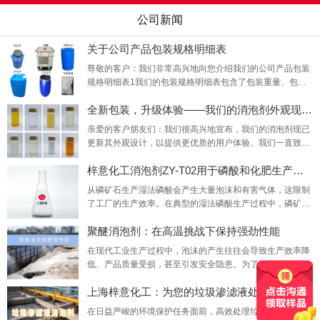
公司新闻
关于公司产品包装规格明细表
尊敬的客户：我们非常高兴地向您介绍我们的公司产品包装
规格明细表1我们的包装规格明细表包含了包装重量、包装
规格、包装图片等，旨在为您提供更全面、更准确的产品信
全新包装，升级体验——我们的消泡剂外观现已
息。
亲爱的客户朋友们：我们很高兴地宣布，我们的消泡剂现已
更新其外观设计，以提供更优质的用户体验。我们一直致力
于改进我们的产品和服务，以满足您的需求和期望。这次的
梓意化工消泡剂ZY-T02用于磷酸和化肥生产的消
外观更新是我们对品质承诺的最新体现。新的外观设计旨在
更好地展示我们的产品特性，同时也更加环保、美观。我们
从磷矿石生产湿法磷酸会产生大量泡沫和有害气体，这限制
的设计团队经过深思熟虑和精心设计，以确保新的包装不仅
了工厂的生产效率。在典型的湿法磷酸生产过程中，磷矿石
能够吸引您的眼球，更能反映出我们对产品质量和客户
在大型消化器或反应器中与硫酸反应。除了矿石中的磷酸钙
聚醚消泡剂：在高温挑战下保持强劲性能
转化为磷酸（P2O5）和硫酸钙（石膏）外，由于矿石中的
杂质，还会有许多副反应，这些副反应会导致反应器中产生
在现代工业生产过程中，泡沫的产生往往会导致生产效率降
泡沫和气体。梓意化工消泡剂ZY-T02通过降低气泡表面的表
低、产品质量受损，甚至引发安全隐患。为了解决这一挑
面张力，最大限度地去除这些气体及其对磷酸盐生产过程的
战，聚醚消泡剂凭借其卓越性能成为众多行业的选择。今
不良影响。
上海梓意化工：为您的垃圾渗滤液处理提供专业
日，我们重点关注这些消泡剂在耐高温方面的表现。众所周
知，一些工业过程如化工和石油提炼等，需要在高温条件下
在日益严峻的环境保护任务面前，高效处理垃圾渗滤液已成
进行。在这些环境中，泡沫问题尤为突出，因此需要特殊的