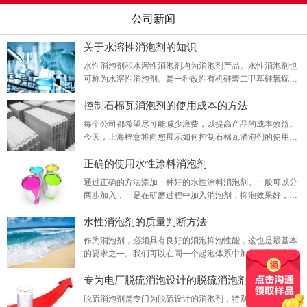
公司新闻
关于水溶性消泡剂的知识
水性消泡剂和水溶性消泡剂均为消泡剂产品。水性消泡剂也
可称为水溶性消泡剂。是一种改性有机硅聚二甲基硅氧烷消
泡剂乳液。在环境下，能有效消除水体系中的泡沫。
控制石棉瓦消泡剂的使用成本的方法
每个公司都希望尽可能减少浪费，以提高产品的成本效益。
今天，上海梓意将向您展示如何控制石棉瓦消泡剂的使用成
本。
正确的使用水性涂料消泡剂
通过正确的方法添加一种好的水性涂料消泡剂。一般可以分
两步加入，一是在研磨过程中加入消泡剂，抑泡效果好，二
是在成漆过程中加入消泡剂，抑泡效果好。小编提醒你，消
水性消泡剂的质量判断方法
泡剂的消泡效果与体系的粘度和挥发性有关。
作为消泡剂，必须具有良好的消泡抑泡性能，这也是最基本
的要求之一。我们可以在同一个起泡体系中加入等量的水性
消泡剂，观察其消泡速度和抑泡时间，从而判断水性消泡剂
专为电厂脱硫消泡设计的脱硫消泡剂
的好坏。
脱硫消泡剂是专门为脱硫设计的消泡剂，特别适用于胺处理