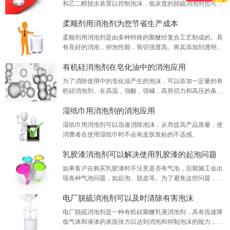
和乙二醇脱水装置以控制泡沫，低浓度的脱硫消泡剂也可有
效满足泡沫控制要求，脱硫消泡剂的效率是气体处理设备中
柔顺剂用消泡剂为您节省生产成本
其他消泡剂的2-3倍。
柔顺剂用消泡剂是由多种特殊的聚醚经复合工艺制成的。具
有良好的消泡，抑泡性能，剪切强度高。将其添加到透明体
系中不会影响外观，不会漂白油，不会破坏乳液，不会漂
有机硅消泡剂在皂化油中的消泡应用
浮，不会使壁挂，也不会对后续加工产生不利影响。
为了消除使用中的皂化油产生的泡沫，可以添加一定量的有
机硅消泡剂。在高温，强酸，强碱，高剪切力和高压的条件
下，可连续保持消泡和抑泡性能。它还可以消除和抑制在广
湿纸巾用消泡剂的消泡应用
泛温度范围内产生的各种刺激性气泡。
湿纸巾用消泡剂可以迅速消除泡沫，从而提高产品质量，使
消费者在使用湿纸巾时不会有皮肤发粘的不适感。
乳胶漆消泡剂可以解决使用乳胶漆的起泡问题
如果客户在购买乳胶漆时不注意是否有气泡，后期施工会出
现各种气泡问题，如起泡、脱皮等。为了避免这些问题，有
必要使用乳胶漆消泡剂​来完全消除乳胶漆中的气泡。
电厂脱硫消泡剂可以及时清除有害泡沫
电厂脱硫消泡剂是一种有机硅聚醚乳液消泡剂，具有迅速降
低气体和液体的表面张力以达到消泡和抑制泡沫的能力，易