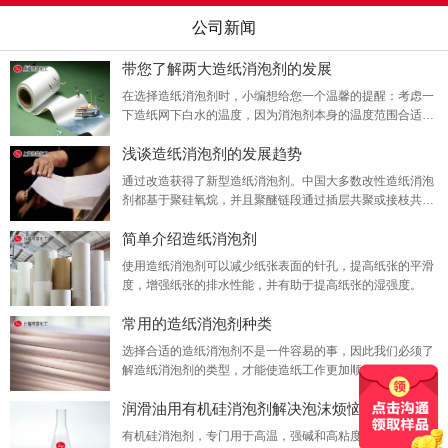
公司新闻
带您了解两大造纸消泡剂的发展
在选择造纸消泡剂时，小编想给您一个温馨的提醒：考虑一
下造纸网下白水的温度，因为消泡剂本身的温度范围合适，
可能无法充分发挥其作用。超出适用温度范围的消泡。消泡
浅谈造纸消泡剂的发展趋势
效果，无法达到更好的消泡效果。
通过改造获得了新型造纸消泡剂。中国大多数改性造纸消泡
剂都基于聚硅氧烷，并且聚醚链段通过插层共聚或接枝共聚
引入聚硅氧烷链中。改性后，这种消泡剂会降低其在油中的
简单介绍造纸消泡剂
溶解度，或增加其在水中的溶解度，从而增强其消泡能力。
使用造纸消泡剂可以减少纸张表面的针孔，提高纸张的平滑
度，增强纸张的排水性能，并有助于提高纸张的湿强度。
常用的造纸消泡剂种类
选择合适的造纸消泡剂不是一件容易的事，因此我们必须了
解造纸消泡剂的类型，才能使造纸工作更加顺畅。
润滑油用有机硅消泡剂解决泡沫烦恼
有机硅消泡剂，专门用于高温，强碱和高粘度体系中的消