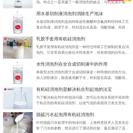
泡。特点之一是克服了一般消泡剂的缺点，与乳化油不相
容，可与多种润滑液混合，不浮在表面。
用水基切削液消泡剂消除生产泡沫
水基切削液消泡剂是由特殊改性聚醚和含氟原料经特殊工艺
复合而成，易溶于水，特别适合在高温、强酸强碱、高剪切
力和高压条件下发挥优异的消泡效果。
乳胶手套用有机硅消泡剂
乳胶手套用有机硅消泡剂是一种经过特殊工艺精制的复合消
泡剂。它非常容易分散在水性体系中，具有很强的自乳化
性，良好的消泡性，持久的抑泡性，特别是对于水溶性而
水性消泡剂在全合成切削液中的作用
言。聚合物和中，低和高粘度体系具有特殊效果。
将新型水性消泡剂用于合成切削液是一种简便的消泡方法。
加入切削液后，能迅速溶解于水，特别是在高温、强酸强
碱、高剪切力和高压环境下，能持续消泡和抑制泡沫;它能在
有机硅消泡剂是解决粘合剂起泡的法宝
很宽的温度范围内消除各种苛刻系统的泡沫。
为了解决粘合剂中的泡沫问题，您可以在泡沫系统中添加用
于粘合剂的有机硅消泡剂，以使气泡的表面张力发生变化，
从而导致内部压力发生变化，泡沫合并以及张力不均匀，使
脱硫污水起泡用有机硅消泡剂
气泡破裂并消除。
针对脱硫污水处理中的泡沫问题，上海梓意技术人员首先分
析了污水的参数，然后进行了测试和比较，最后测试了适用