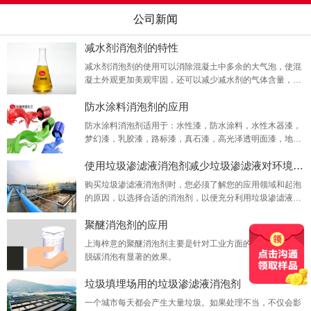
公司新闻
减水剂消泡剂的特性
减水剂消泡剂的使用可以消除混凝土中多余的大气泡，使混
凝土外观更加美观牢固，还可以减少减水剂的气体含量，改
善混凝土孔隙的结构和密度。混凝土的强度和质量受到建筑
防水涂料消泡剂的应用
材料行业的追捧。
防水涂料消泡剂适用于：水性漆，防水涂料，水性木器漆，
梦幻漆，乳胶漆，路标漆，真石漆，高光泽透明面漆，地板
漆，彩色漆，面漆，清漆，喷漆，低粘度涂料，水性聚氨酯
使用垃圾渗滤液消泡剂减少垃圾渗滤液对环境的
乳液，水性聚氨酯木器漆。
购买垃圾渗滤液消泡剂时，您必须了解您的应用领域和起泡
的原因，以选择合适的消泡剂，以便充分利用垃圾渗滤液消
泡剂。
聚醚消泡剂的应用
上海梓意的聚醚消泡剂主要是针对工业方面的，对电厂脱硫
脱碳消泡有显著的效果。
垃圾填埋场用的垃圾渗滤液消泡剂
一个城市每天都会产生大量垃圾。如果处理不当，不仅会影