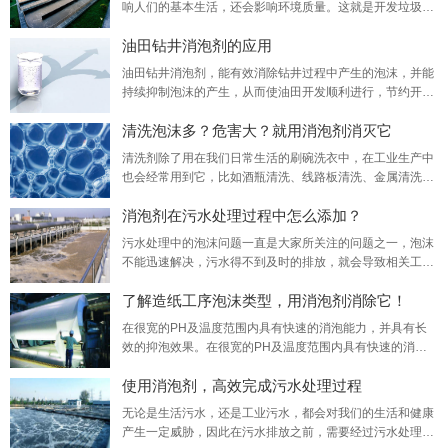
响人们的基本生活，还会影响环境质量。这就是开发垃圾渗
滤液消泡剂的原因。
油田钻井消泡剂的应用
油田钻井消泡剂，能有效消除钻井过程中产生的泡沫，并能
持续抑制泡沫的产生，从而使油田开发顺利进行，节约开发
成本。
清洗泡沫多？危害大？就用消泡剂消灭它
清洗剂除了用在我们日常生活的刷碗洗衣中，在工业生产中
也会经常用到它，比如酒瓶清洗、线路板清洗、金属清洗等
等。为了使得清洗剂的清洁效果达到更好，通常会在清洗过
消泡剂在污水处理过程中怎么添加？
程中添加一些消泡剂，这是因为在大型的清洗过程中，清洗
剂用量很多，从而产生大量的泡沫，泡沫稳定存在，无法自
污水处理中的泡沫问题一直是大家所关注的问题之一，泡沫
动消除，就会产生一系列的影响，比如：（1）清洗过程
不能迅速解决，污水得不到及时的排放，就会导致相关工程
中，过多的泡沫会降低清洗剂的使用效果，影响清洁度
一拖再拖，而消泡剂就成为了消除污水处理泡沫的重要产
了解造纸工序泡沫类型，用消泡剂消除它！
品。其实只知道消泡剂能消除污水处理泡沫是远远不够的，
如何添加消泡剂才是成功消泡的关键，下面我们就来看看如
在很宽的PH及温度范围内具有快速的消泡能力，并具有长
何添加消泡剂。一、将消泡剂添加至污水排放口处在污水排
效的抑泡效果。在很宽的PH及温度范围内具有快速的消泡
放口排出污水时，会产生大量的泡沫，这些泡沫稳定存在
能力，并具有长效的抑泡效果。在很宽的PH及温度范围内
使用消泡剂，高效完成污水处理过程
具有快速的消泡能力，并具有长效的抑泡效果。
无论是生活污水，还是工业污水，都会对我们的生活和健康
产生一定威胁，因此在污水排放之前，需要经过污水处理。