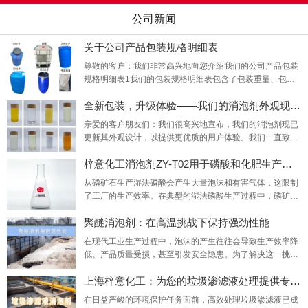
公司新闻
关于公司产品包装规格明细表
尊敬的客户：我们非常高兴地向您介绍我们的公司产品包装
规格明细表1我们的包装规格明细表包含了包装重量、包装
规格、包装图片等，旨在为您提供更全面、更准确的产品信
全新包装，升级体验——我们的消泡剂外观现已
息。
亲爱的客户朋友们：我们很高兴地宣布，我们的消泡剂现已
更新其外观设计，以提供更优质的用户体验。我们一直致力
于改进我们的产品和服务，以满足您的需求和期望。这次的
梓意化工消泡剂ZY-T02用于磷酸和化肥生产的消
外观更新是我们对品质承诺的最新体现。新的外观设计旨在
更好地展示我们的产品特性，同时也更加环保、美观。我们
从磷矿石生产湿法磷酸会产生大量泡沫和有害气体，这限制
的设计团队经过深思熟虑和精心设计，以确保新的包装不仅
了工厂的生产效率。在典型的湿法磷酸生产过程中，磷矿石
能够吸引您的眼球，更能反映出我们对产品质量和客户
在大型消化器或反应器中与硫酸反应。除了矿石中的磷酸钙
聚醚消泡剂：在高温挑战下保持强劲性能
转化为磷酸（P2O5）和硫酸钙（石膏）外，由于矿石中的
杂质，还会有许多副反应，这些副反应会导致反应器中产生
在现代工业生产过程中，泡沫的产生往往会导致生产效率降
泡沫和气体。梓意化工消泡剂ZY-T02通过降低气泡表面的表
低、产品质量受损，甚至引发安全隐患。为了解决这一挑
面张力，最大限度地去除这些气体及其对磷酸盐生产过程的
战，聚醚消泡剂凭借其卓越性能成为众多行业的选择。今
不良影响。
上海梓意化工：为您的垃圾渗滤液处理提供专业
日，我们重点关注这些消泡剂在耐高温方面的表现。众所周
知，一些工业过程如化工和石油提炼等，需要在高温条件下
在日益严峻的环境保护任务面前，高效处理垃圾渗滤液已成
进行。在这些环境中，泡沫问题尤为突出，因此需要特殊的