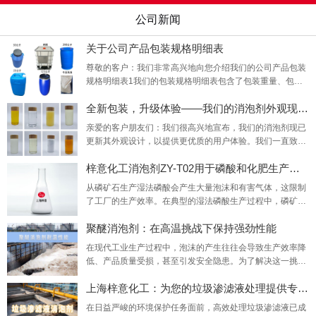
公司新闻
关于公司产品包装规格明细表
尊敬的客户：我们非常高兴地向您介绍我们的公司产品包装
规格明细表1我们的包装规格明细表包含了包装重量、包装
规格、包装图片等，旨在为您提供更全面、更准确的产品信
全新包装，升级体验——我们的消泡剂外观现已
息。
亲爱的客户朋友们：我们很高兴地宣布，我们的消泡剂现已
更新其外观设计，以提供更优质的用户体验。我们一直致力
于改进我们的产品和服务，以满足您的需求和期望。这次的
梓意化工消泡剂ZY-T02用于磷酸和化肥生产的消
外观更新是我们对品质承诺的最新体现。新的外观设计旨在
更好地展示我们的产品特性，同时也更加环保、美观。我们
从磷矿石生产湿法磷酸会产生大量泡沫和有害气体，这限制
的设计团队经过深思熟虑和精心设计，以确保新的包装不仅
了工厂的生产效率。在典型的湿法磷酸生产过程中，磷矿石
能够吸引您的眼球，更能反映出我们对产品质量和客户
在大型消化器或反应器中与硫酸反应。除了矿石中的磷酸钙
聚醚消泡剂：在高温挑战下保持强劲性能
转化为磷酸（P2O5）和硫酸钙（石膏）外，由于矿石中的
杂质，还会有许多副反应，这些副反应会导致反应器中产生
在现代工业生产过程中，泡沫的产生往往会导致生产效率降
泡沫和气体。梓意化工消泡剂ZY-T02通过降低气泡表面的表
低、产品质量受损，甚至引发安全隐患。为了解决这一挑
面张力，最大限度地去除这些气体及其对磷酸盐生产过程的
战，聚醚消泡剂凭借其卓越性能成为众多行业的选择。今
不良影响。
上海梓意化工：为您的垃圾渗滤液处理提供专业
日，我们重点关注这些消泡剂在耐高温方面的表现。众所周
知，一些工业过程如化工和石油提炼等，需要在高温条件下
在日益严峻的环境保护任务面前，高效处理垃圾渗滤液已成
进行。在这些环境中，泡沫问题尤为突出，因此需要特殊的