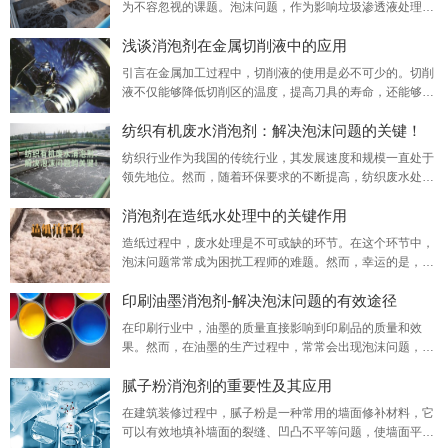
为不容忽视的课题。泡沫问题，作为影响垃圾渗透液处理效
解决方案。聚醚消泡剂正是在这样的需求背景下研发而成，
率和设备运行稳定性的一大难题，需要专业的解决方案来应
浅谈消泡剂在金属切削液中的应用
对——这正是上海梓意化工有限公司致力于解决的问题。凭
借多年在消泡剂领域的深入研究和技术积累，上海梓意化工
引言在金属加工过程中，切削液的使用是必不可少的。切削
有限公司推出了一系列高效、环保的垃圾渗滤液消泡剂。我
液不仅能够降低切削区的温度，提高刀具的寿命，还能够起
们的消泡剂产品不仅能够迅速消除泡沫，防止泡沫过多
到润滑、冷却和清洗的作用。然而，切削液在使用过程中往
纺织有机废水消泡剂：解决泡沫问题的关键！
往会产生大量的泡沫，这不仅会影响切削液的性能，还会对
生产环境造成污染。因此，消泡剂的应用在金属切削液中显
纺织行业作为我国的传统行业，其发展速度和规模一直处于
得尤为重要。一、消泡剂的作用消泡剂是一种能够消除液体
领先地位。然而，随着环保要求的不断提高，纺织废水处理
表面泡沫的物质，其主要作用是破坏液体表面的张力，
问题也日益凸显。其中，泡沫问题是纺织有机废水处理过程
消泡剂在造纸水处理中的关键作用
中的一大难题。为了解决这一问题，纺织有机废水消泡剂成
为瓦解泡沫危机的关键武器。一、泡沫问题的危害在纺织有
造纸过程中，废水处理是不可或缺的环节。在这个环节中，
机废水处理过程中，由于废水中含有大量的表面活性剂、油
泡沫问题常常成为困扰工程师的难题。然而，幸运的是，消
脂等物质，这些物质在搅拌、曝气等过程中容易产生大
泡剂的出现为解决这一问题提供了有效的化工原料。消泡剂
印刷油墨消泡剂-解决泡沫问题的有效途径
在造纸水处理中发挥着关键的作用。特别是在纸浆制备、漂
白等环节，由于浆内气体含量过高，往往会出现大量泡沫。
在印刷行业中，油墨的质量直接影响到印刷品的质量和效
这些泡沫不仅会影响生产过程的稳定性，还会导致断纸、白
果。然而，在油墨的生产过程中，常常会出现泡沫问题，这
水液位波动以及泵频率波动等问题。而消泡剂则能够迅
些泡沫不仅会影响油墨的使用性能，还会给印刷过程带来诸
腻子粉消泡剂的重要性及其应用
多问题。为了解决这一问题，印刷厂商通常会使用一种名为
印刷油墨消泡剂的化学助剂。本文将详细介绍印刷油墨消泡
在建筑装修过程中，腻子粉是一种常用的墙面修补材料，它
剂的应用和特点优势。印刷油墨消泡剂是一种专门用于消除
可以有效地填补墙面的裂缝、凹凸不平等问题，使墙面平整
油墨中泡沫的化学添加剂。它的主要作用是破坏油墨中的