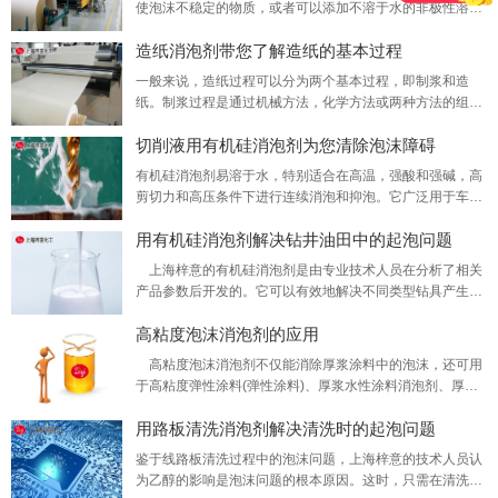
使泡沫不稳定的物质，或者可以添加不溶于水的非极性溶
剂，然后在水中扩散 表面以形成新表面。这会导致泡沫破
造纸消泡剂带您了解造纸的基本过程
裂，但是这种类型的溶剂只能除去表面上的泡沫，而不能除
去分散在水中的泡沫。
一般来说，造纸过程可以分为两个基本过程，即制浆和造
纸。制浆过程是通过机械方法，化学方法或两种方法的组合
将植物纤维原料分解为天然纸浆或漂白纸浆。在造纸过程
切削液用有机硅消泡剂为您清除泡沫障碍
中，悬浮在水中的纸浆纤维通过各种技术手段加工并合成为
所需的纸。
有机硅消泡剂易溶于水，特别适合在高温，强酸和强碱，高
剪切力和高压条件下进行连续消泡和抑泡。它广泛用于车
削，铣削，刨削，磨削，齿轮加工，螺杆加工等工艺环节。
用有机硅消泡剂解决钻井油田中的起泡问题
具有长的泡沫抑制时间，并且不影响切削液的润滑和冷却性
能。
上海梓意的有机硅消泡剂是由专业技术人员在分析了相关
产品参数后开发的。它可以有效地解决不同类型钻具产生的
泡沫，避免对生产造成不利影响，并且具有许多优良特性。
高粘度泡沫消泡剂的应用
高粘度泡沫消泡剂不仅能消除厚浆涂料中的泡沫，还可用
于高粘度弹性涂料(弹性涂料)、厚浆水性涂料消泡剂、厚浆
高密度乳胶漆、单层涂料、光泽涂料、弹性拉毛乳胶漆等诸
用路板清洗消泡剂解决清洗时的起泡问题
多方面。
鉴于线路板清洗过程中的泡沫问题，上海梓意的技术人员认
为乙醇的影响是泡沫问题的根本原因。这时，只需在清洗过