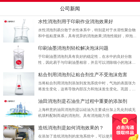
公司新闻
水性消泡剂用于印刷作业消泡效果好
水性消泡剂易分散于水性体系中，特别是对于水溶性聚合物
和中低粘度体系，具有优异的消泡效果;消泡性能好，抑泡时
间长;无鱼眼斑点和针孔等缺陷；可消除涂料乳液中的细小泡
印刷油墨消泡剂轻松解决泡沫问题
沫，无副作用，是完全环保的产品。
于印刷油墨消泡剂具有良好的稳定性，在水中的良好分散
性，因此易于与印刷油墨相容，并且可以消除细小的泡沫。
用量少，消泡性好，不影响成膜，不产生鱼眼或针孔，使用
粘合剂用消泡剂让粘合剂生产不受泡沫危害
非常方便。
当将粘合剂用消泡剂添加到发泡系统中时，气泡的表面张力
将发生变化，这将导致内部压力和泡沫发生变化。巩固，不
平等的紧张局势等最终导致泡沫破裂，这种消泡剂主要用于
油田消泡剂是石油生产过程中重要的添加剂
粘合剂的生产过程。
上海梓意的油田消泡剂是以硅油为主要成分加上乳化剂或无
机填料配制而成的消泡剂。具有消泡能力强，生理惰性和良
好的高低温性能等优点，被广泛用于石油开采。
造纸消泡剂是如何消泡效果的？
在添加了造纸消泡剂的发泡系统中，可以使用化学反应产生