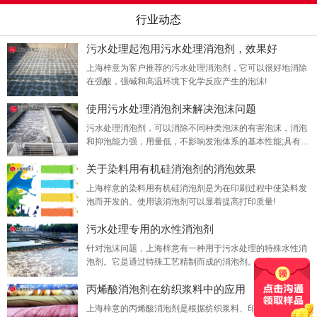
行业动态
污水处理起泡用污水处理消泡剂，效果好
上海梓意为客户推荐的污水处理消泡剂，它可以很好地消除
在强酸，强碱和高温环境下化学反应产生的泡沫!
使用污水处理消泡剂来解决泡沫问题
污水处理消泡剂，可以消除不同种类泡沫的有害泡沫，消泡
和抑泡能力强，用量低，不影响发泡体系的基本性能;具有良
好的耐热性，化学稳定性，无腐蚀，无毒，无不良副作用，
关于染料用有机硅消泡剂的消泡效果
不易燃，不爆炸。
上海梓意的染料用有机硅消泡剂是为在印刷过程中使染料发
泡而开发的。使用该消泡剂可以显着提高打印质量!
污水处理专用的水性消泡剂
针对泡沫问题，上海梓意有一种用于污水处理的特殊水性消
泡剂。它是通过特殊工艺精制而成的消泡剂。它具有许多优
异的性能，可以帮助您消除污水处理中的泡沫。
丙烯酸消泡剂在纺织浆料中的应用
上海梓意的丙烯酸消泡剂是根据纺织浆料、印染颜料和印花