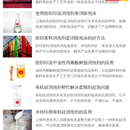
颜料浆的生产工艺开发的一种具有高分子特性的消泡剂
使用纺织印染消泡剂来消除泡沫
上海梓意的纺织印染消泡剂在同行中享有良好的声誉，能够
迅速消除泡沫，抑制泡沫的产生。还解决了产品稀释后容易
破碎乳液和漂白油的问题。它在高温环境下仍能起稳定作
纺织浆料消泡剂是消除泡沫的好方法
用，它是一种性价比高的消泡剂产品。
纺织浆料消泡剂消泡速度快、抑泡时间长，将其加入发泡体
系中可以有效控制泡沫，解决产品质量不合格的问题。
纺织印染中油性丙烯酸树脂消泡剂的应用
油性丙烯酸树脂消泡剂是根据纺织品浆料，印染颜料和印刷
颜料色浆的生产工艺专门开发的具有高分子特性的有机硅消
泡剂具有以下优点。
有机硅消泡剂帮忙解决柔顺剂起泡问题
有机硅消泡剂​具有良好的消泡性能和较高的抗剪切性。它不
会添加到透明系统中。它不影响外观，不漂白油，不破坏牛
奶，不漂浮，不产生残留挂壁，并且对以后的加工没有任何
水转印用有机硅消泡剂的应用
不利影响。
上海梓意技术人员根据相关参数为客户定制了一种有机硅消
泡剂，可以快速消除调水过程中的泡沫，确保调水效果。