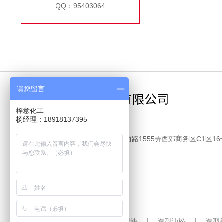
QQ：95403064
请您留言
梓意化工
杨经理：18918137395
电话：18918137395
地址：上海市嘉定区江桥镇金沙江西路1555弄西郊商务区C1区16
邮箱：yaqionghu06@163.com
传真：18918137395
友情链接：
白炭黑
氟碳漆
造型油松
造型