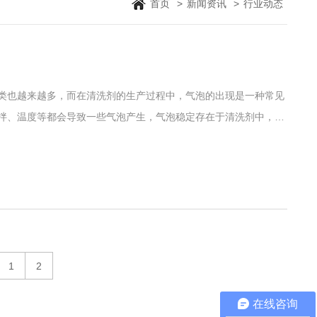
首页
>
新闻资讯
>
行业动态
类也越来越多，而在清洗剂的生产过程中，气泡的出现是一种常见
拌、温度等都会导致一些气泡产生，气泡稳定存在于清洗剂中，最
时，添加消泡剂可以快速消泡气泡，提升产品质量。上海梓意化工
快。只需添
1
2
在线咨询