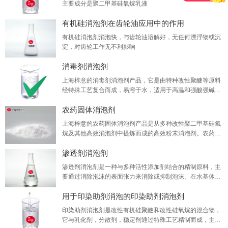
主要成分是聚二甲基硅氧烷乳液
有机硅消泡剂在齿轮油应用中的作用
有机硅消泡剂消泡快，与齿轮油溶解好，无任何漂浮物或沉
淀，对齿轮工作无不利影响
消毒剂消泡剂
上海梓意的消毒剂消泡剂产品，它是由特种改性聚醚等原料
经特殊工艺复合而成，易溶于水，适用于高温和强酸强碱条
件，并持续保持消泡和消泡。它具有优异的耐高温、耐酸碱
农药固体消泡剂
性。
上海梓意的农药固体消泡剂产品是从多种改性聚二甲基硅氧
烷及其他高效消泡剂中提炼而成的高效粉末消泡剂。农药固
体消泡剂可用于消除水性系统中的泡沫。
渗透剂消泡剂
渗透剂消泡剂是一种与多种活性添加剂结合的精制原料，主
要通过消除泡沫的表面张力来消除或抑制泡沫。在水基体系
中，具有良好的消泡性，抑泡时间长，无油漂白，稳定性
用于印染助剂消泡的印染助剂消泡剂
好，耐碱性强。
印染助剂消泡剂是改性有机硅聚醚和改性硅氧烷的混合物，
它与乳化剂，分散剂，稳定剂通过特殊工艺精制而成，主要