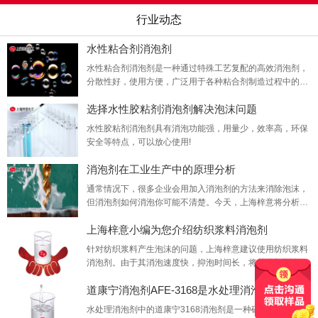
行业动态
水性粘合剂消泡剂
水性粘合剂消泡剂是一种通过特殊工艺复配的高效消泡剂，
分散性好，使用方便，广泛用于各种粘合剂制造过程中的消
泡消泡
选择水性胶粘剂消泡剂解决泡沫问题
水性胶粘剂消泡剂具有消泡功能强，用量少，效率高，环保
安全等特点，可以放心使用!
消泡剂在工业生产中的原理分析
通常情况下，很多企业会用加入消泡剂的方法来消除泡沫，
但消泡剂如何消泡你可能不清楚。今天，上海梓意将分析消
泡剂在工业生产中的消泡原理。
上海梓意小编为您介绍纺织浆料消泡剂
针对纺织浆料产生泡沫的问题，上海梓意建议使用纺织浆料
消泡剂。由于其消泡速度快，抑泡时间长，将其添加到发泡
系统中可以有效地控制泡沫并解决合格等问题
道康宁消泡剂AFE-3168是水处理消泡剂的一种
水处理消泡剂中的道康宁3168消泡剂是一种硅基产品，其