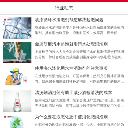
行业动态
喷漆循环水消泡剂帮您解决起泡问题
喷漆循环水消泡剂是专为各种循环水处理系统开发的高效消
泡剂。具有消泡速度快，抑泡时间长，效率高，用量低，无
毒，无腐蚀，无不良副作用的特点。 将其添加到水中具有快
金属研磨污水起泡就用污水处理消泡剂
的分散速度，并且与液体产品很好地相容，并且不容易乳
化。
上海梓意的技术人员会对金属研磨污水的起泡情况进行详细
的分析，并结合现有的成熟案例量身定制污水处理消泡剂。
使用海水淡化用水性消泡剂的注意事项
在使用水性消泡剂之前，可适当稀释，然后充分搅拌直至均
匀。如果您不知道如何稀释消泡剂，可以致电我们的技术人
员，我们将根据您的消泡剂和使用过程为您提供合理的建
清洗剂消泡剂有助于减少酒瓶清洗的成本
议。
使用清洗剂清洗酒瓶时，经常会出现严重的起泡问题。如果
无法及时清除泡沫，则可以减少瓶清洗剂可循环使用的天
数。因此，当清洗相同数量的酒瓶时，清洗剂的用量也会增
为什么要在液态化肥中使用化肥消泡剂
加，导致大大增加了清洗成本。此时，有必要使用酒瓶清洗
剂消泡剂​以降低清洗成本。
化肥可分为固体化肥和液态化肥。今天，小编将向您介绍为