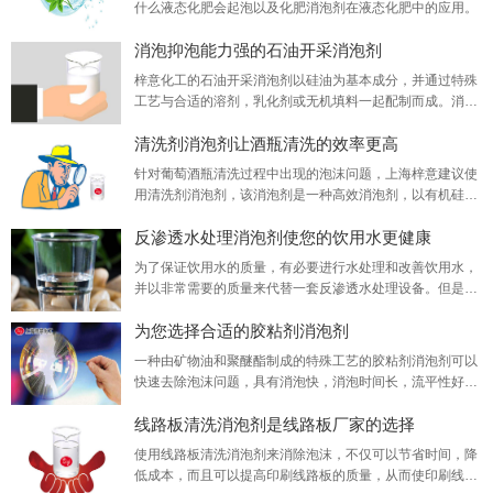
什么液态化肥会起泡以及化肥消泡剂​在液态化肥中的应用。
消泡抑泡能力强的石油开采消泡剂
梓意化工的石油开采消泡剂以硅油为基本成分，并通过特殊
工艺与合适的溶剂，乳化剂或无机填料一起配制而成。消泡
抑泡能力强，稳定性好。它具有生理惰性，因此被广泛使
清洗剂消泡剂让酒瓶清洗的效率更高
用。
针对葡萄酒瓶清洗过程中出现的泡沫问题，上海梓意建议使
用清洗剂消泡剂，该消泡剂是一种高效消泡剂，以有机硅聚
醚为主要原料和多种活性添加剂精制而成。
反渗透水处理消泡剂使您的饮用水更健康
为了保证饮用水的质量，有必要进行水处理和改善饮用水，
并以非常需要的质量来代替一套反渗透水处理设备。但是，
当我们使用此设备时，其中的气泡会影响企业的生产管理效
为您选择合适的胶粘剂消泡剂
率和处理后的水的质量，因此您可以通过添加一些反渗透水
处理消泡剂来帮助他们解决问题。
一种由矿物油和聚醚酯制成的特殊工艺的胶粘剂消泡剂可以
快速去除泡沫问题，具有消泡快，消泡时间长，流平性好，
用量低，耐热性好，化学稳定性，无腐蚀，无毒性，无不良
线路板清洗消泡剂是线路板厂家的选择
副作用等特性。
使用线路板清洗消泡剂来消除泡沫，不仅可以节省时间，降
低成本，而且可以提高印刷线路板的质量，从而使印刷线路